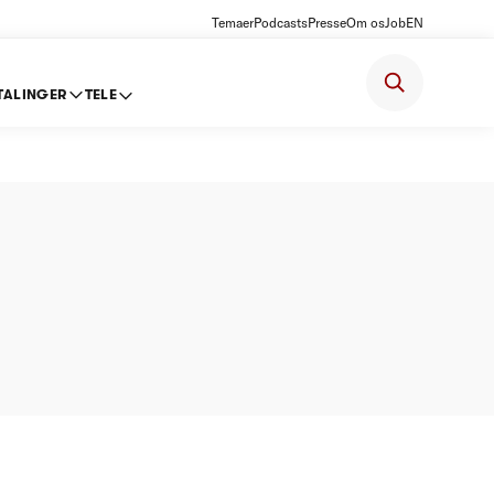
Temaer
Podcasts
Presse
Om os
Job
EN
TALINGER
TELE
 -