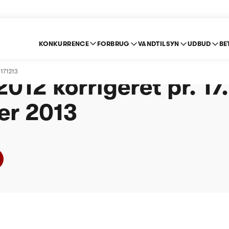
KONKURRENCE
FORBRUG
VANDTILSYN
UDBUD
BE
iborg Spildevand A/S
 171213
2012 korrigeret pr. 17.
r 2013