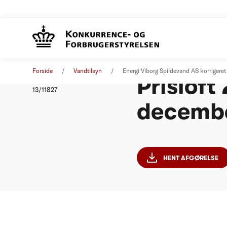
Energi V
Afgørelse
01. januar 2012
Forside
Vandtilsyn
Energi Viborg Spildevand AS korrigeret
Prisloft 
Nummer
13/11827
decembe
HENT AFGØRELSE