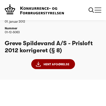
...
Vandtilsyn
Greve Spildevand as Prisloft 2012 korrigeret par 8
Afgørelse
01. januar 2012
Nummer
01-12-5063
Greve Spildevand A/S - Prisloft
2012 korrigeret (§ 8)
HENT AFGØRELSE