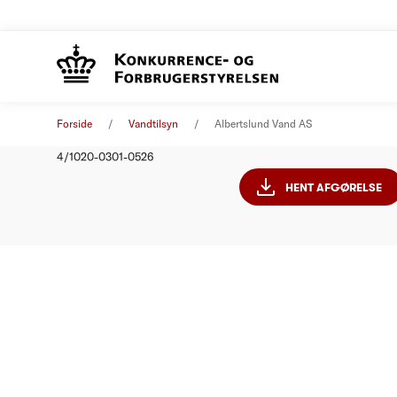
Albertsl
Afgørelse
01. januar 2012
Forside
Vandtilsyn
Albertslund Vand AS
Nummer
4/1020-0301-0526
HENT AFGØRELSE