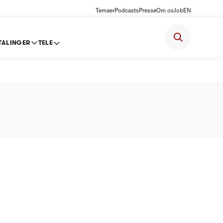
Temaer
Podcasts
Presse
Om os
Job
EN
TALINGER
TELE
ft 2012