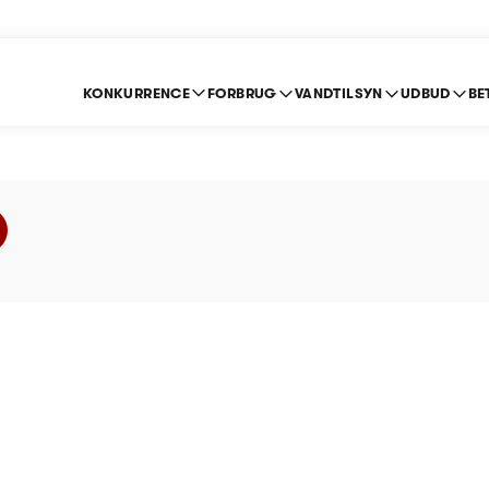
KONKURRENCE
FORBRUG
VANDTILSYN
UDBUD
BE
und Vand A/S - Prislo