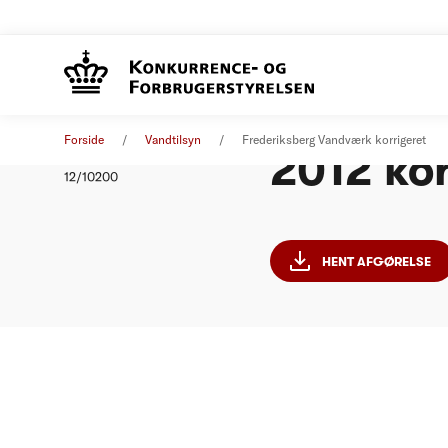
Frederik
Afgørelse
01. januar 2012
Forside
Vandtilsyn
Frederiksberg Vandværk korrigeret
2012 kor
Nummer
12/10200
HENT AFGØRELSE