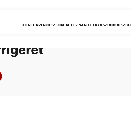
KONKURRENCE
FORBRUG
VANDTILSYN
UDBUD
BE
sberg Vandværk - Pri
rigeret