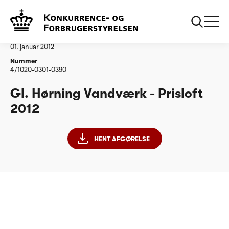
...
Vandtilsyn
Gl Hoerning Vandvaerk
Afgørelse
01. januar 2012
Nummer
4/1020-0301-0390
Gl. Hørning Vandværk - Prisloft
2012
HENT AFGØRELSE