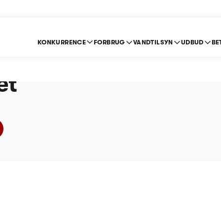
KONKURRENCE
FORBRUG
VANDTILSYN
UDBUD
BE
Vandværk - Prisloft 
et