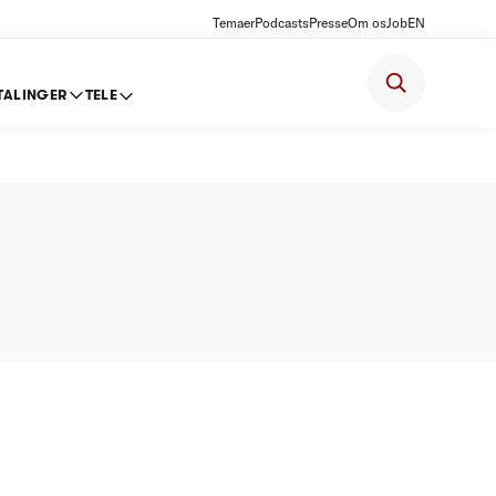
Temaer
Podcasts
Presse
Om os
Job
EN
TALINGER
TELE
2012