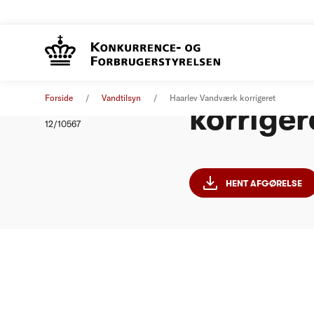
Haarlev 
Afgørelse
01. januar 2012
Forside
Vandtilsyn
Haarlev Vandværk korrigeret
korriger
Nummer
12/10567
HENT AFGØRELSE