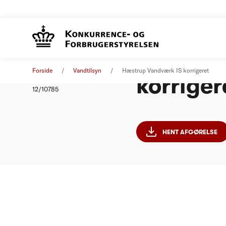
Hæstrup 
Afgørelse
01. januar 2012
Forside
Vandtilsyn
Hæstrup Vandværk IS korrigeret
korriger
Nummer
12/10785
HENT AFGØRELSE