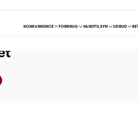
KONKURRENCE
FORBRUG
VANDTILSYN
UDBUD
BE
Vandværk I/S - Prisl
et