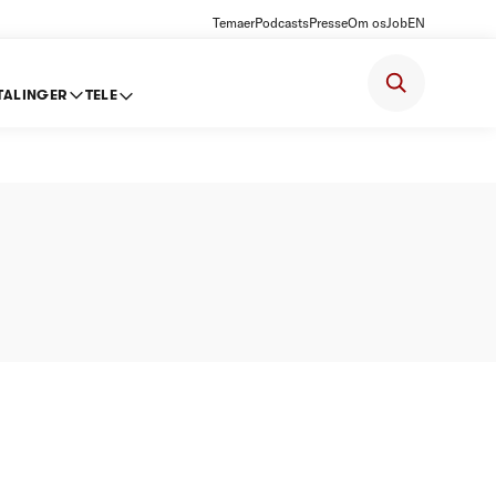
Temaer
Podcasts
Presse
Om os
Job
EN
TALINGER
TELE
oft 2012