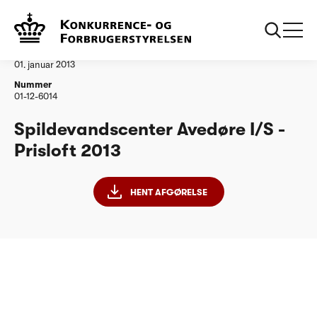
...
Vandtilsyn
Spildevandscenter Avedøre IS
Afgørelse
01. januar 2013
Nummer
01-12-6014
Spildevandscenter Avedøre I/S -
Prisloft 2013
HENT AFGØRELSE