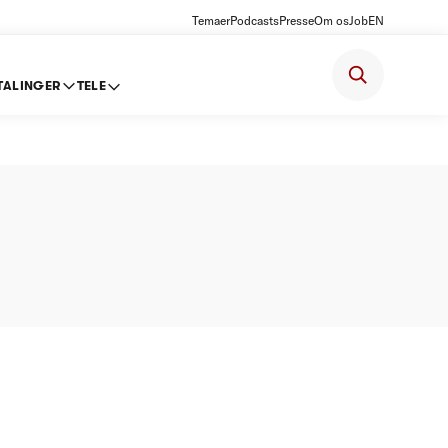
Temaer
Podcasts
Presse
Om os
Job
EN
TALINGER
TELE
risloft