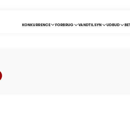
KONKURRENCE
FORBRUG
VANDTILSYN
UDBUD
BE
d Spildevand A/S - P