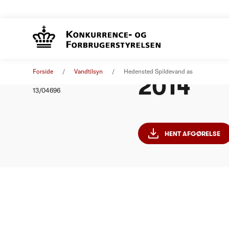
Hedenste
Afgørelse
01. januar 2014
Forside
Vandtilsyn
Hedensted Spildevand as
2014
Nummer
13/04696
HENT AFGØRELSE