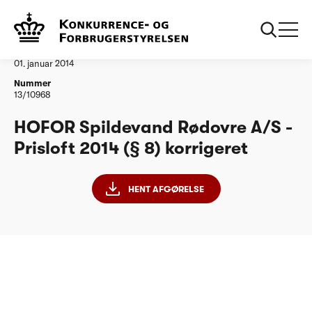
...
Vandtilsyn
HOFOR Spildevand Roedovre as par 8 korrigeret
Afgørelse
01. januar 2014
Nummer
13/10968
HOFOR Spildevand Rødovre A/S -
Prisloft 2014 (§ 8) korrigeret
HENT AFGØRELSE