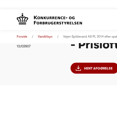
Vejen Sp
Afgørelse
01. januar 2014
Forside
Vandtilsyn
Vejen Spildevand AS PL 2014 efter spal
- Prislo
Nummer
13/02607
HENT AFGØRELSE