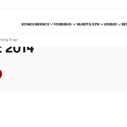
KONKURRENCE
FORBRUG
VANDTILSYN
UDBUD
BE
ildevand A/S efter s
tning 16 apr
ft 2014