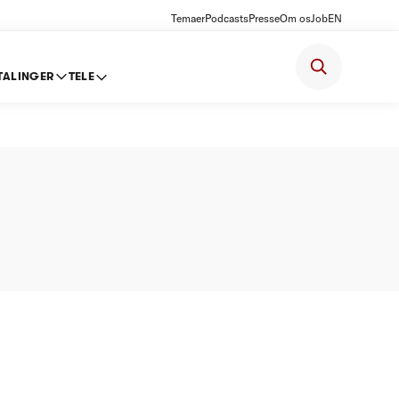
Temaer
Podcasts
Presse
Om os
Job
EN
TALINGER
TELE
paltning