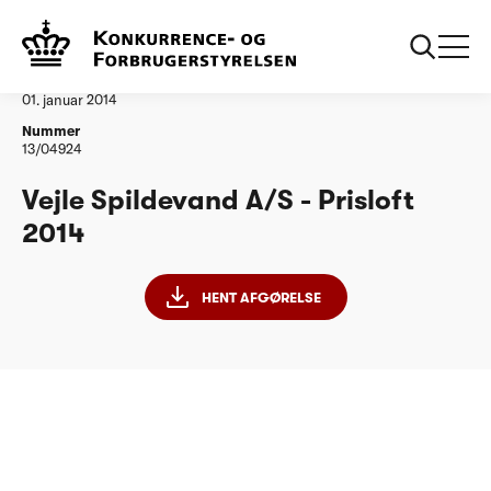
...
Vandtilsyn
Vejle Spildevand as Afgoerelse PL 2014
Afgørelse
01. januar 2014
Nummer
13/04924
Vejle Spildevand A/S - Prisloft
2014
HENT AFGØRELSE