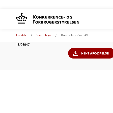
Bornholm
Afgørelse
01. januar 2014
Forside
Vandtilsyn
Bornholms Vand AS
Nummer
13/03947
HENT AFGØRELSE