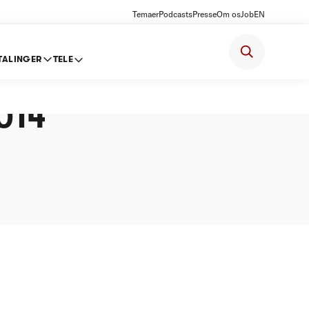
Temaer
Podcasts
Presse
Om os
Job
EN
TALINGER
TELE
loft
2014