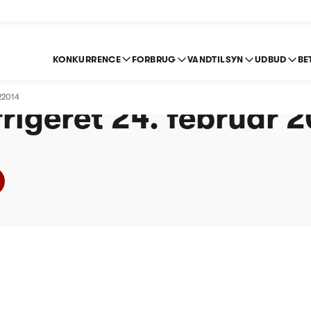
KONKURRENCE
FORBRUG
VANDTILSYN
UDBUD
BE
dforsyning A/S - Pris
22014
rigeret 24. februar 