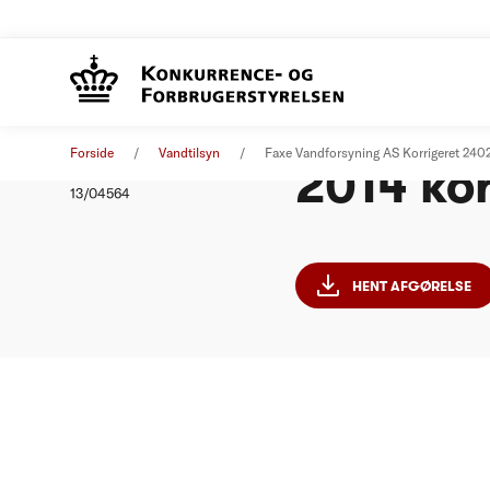
Faxe Van
Afgørelse
01. januar 2014
Forside
Vandtilsyn
Faxe Vandforsyning AS Korrigeret 240
2014 kor
Nummer
13/04564
HENT AFGØRELSE