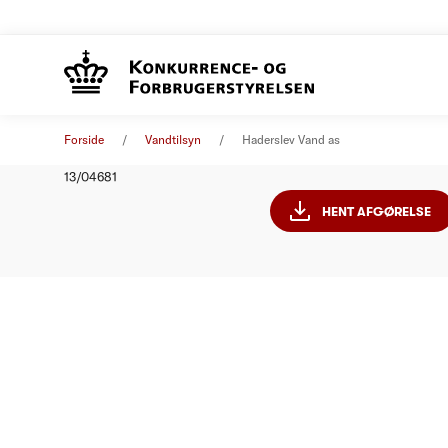
Hadersle
Afgørelse
01. januar 2014
Forside
Vandtilsyn
Haderslev Vand as
Nummer
13/04681
HENT AFGØRELSE