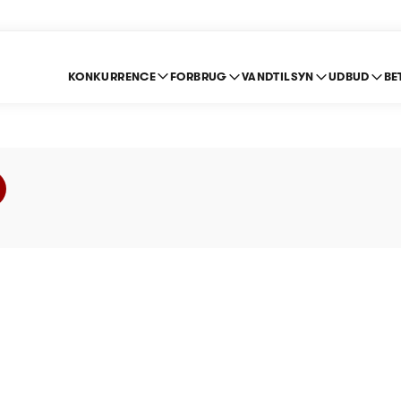
KONKURRENCE
FORBRUG
VANDTILSYN
UDBUD
BE
v Vand A/S - Prislof