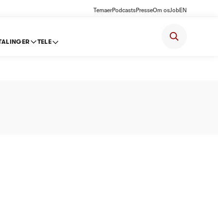
Temaer
Podcasts
Presse
Om os
Job
EN
TALINGER
TELE
t 2014