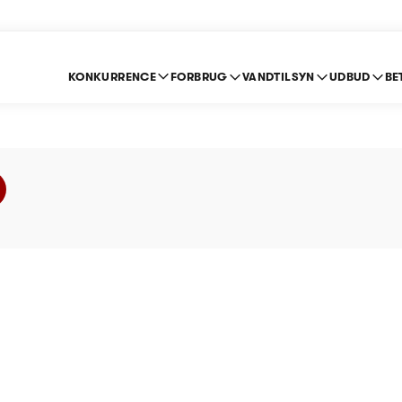
KONKURRENCE
FORBRUG
VANDTILSYN
UDBUD
BE
nd - Prisloft 2014