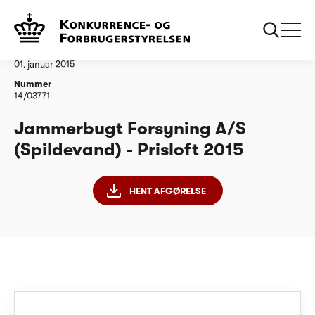
...
Vandtilsyn
Jammerbugt Forsyning AS PL15
Afgørelse
01. januar 2015
Nummer
14/03771
Jammerbugt Forsyning A/S
(Spildevand) - Prisloft 2015
HENT AFGØRELSE