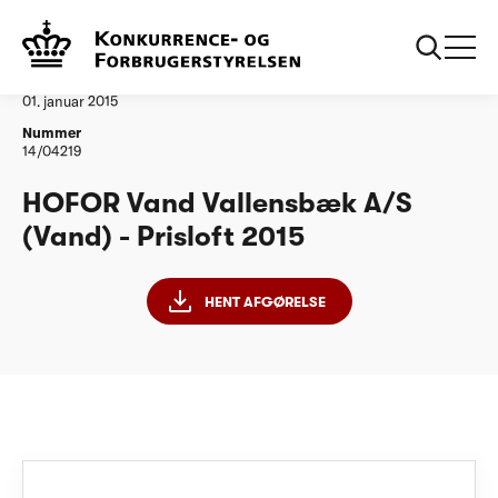
...
Vandtilsyn
HOFOR Vand Vallensbaek AS PL15
Afgørelse
01. januar 2015
Nummer
14/04219
HOFOR Vand Vallensbæk A/S
(Vand) - Prisloft 2015
HENT AFGØRELSE