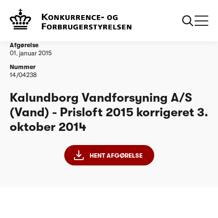
...
Vandtilsyn
Kalundborg Vandforsyning AS PL15 korrigeret
03102014
Afgørelse
01. januar 2015
Nummer
14/04238
Kalundborg Vandforsyning A/S
(Vand) - Prisloft 2015 korrigeret 3.
oktober 2014
HENT AFGØRELSE