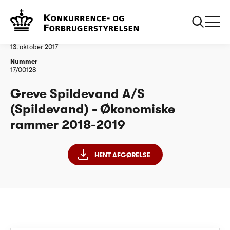
...
Vandtilsyn
Greve Spildevand A/S - ØR 2018-2019
Afgørelse
13. oktober 2017
Nummer
17/00128
Greve Spildevand A/S
(Spildevand) - Økonomiske
rammer 2018-2019
HENT AFGØRELSE