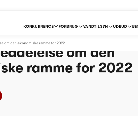
KONKURRENCE
FORBRUG
VANDTILSYN
UDBUD
BE
nd Vandværk -
lse om den økonomiske ramme for 2022
eddelelse om den
ske ramme for 2022