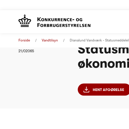
Dianalu
Afgørelse
30. september 2021
Forside
Vandtilsyn
Dianalund Vandværk - Statusmeddele
Statusm
Nummer
21/02065
økonomi
HENT AFGØRELSE