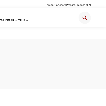
Temaer
Podcasts
Presse
Om os
Job
EN
TALINGER
TELE