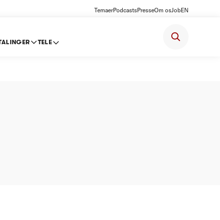
Temaer
Podcasts
Presse
Om os
Job
EN
TALINGER
TELE