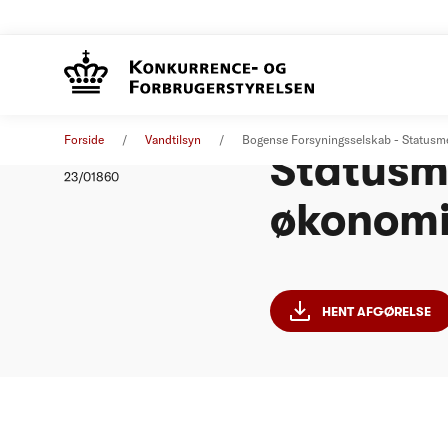
Bogense
Afgørelse
28. august 2023
Forside
Vandtilsyn
Bogense Forsyningsselskab - Status
Statusm
Nummer
23/01860
økonomi
HENT AFGØRELSE