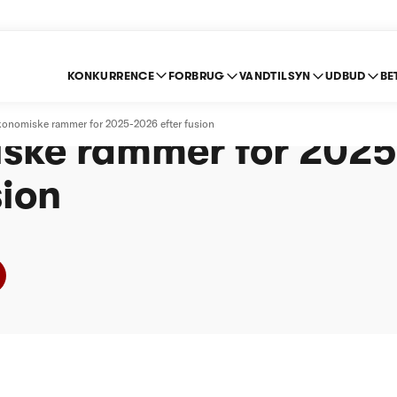
KONKURRENCE
FORBRUG
VANDTILSYN
UDBUD
BE
D - Revideret afgøre
konomiske rammer for 2025-2026 efter fusion
ske rammer for 202
sion