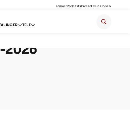
Temaer
Podcasts
Presse
Om os
Job
EN
TALINGER
TELE
lse om
5-2026