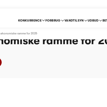
KONKURRENCE
FORBRUG
VANDTILSYN
UDBUD
BE
nd - Statusmeddelel
n økonomiske ramme for 2025
nomiske ramme for 