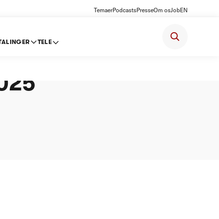
Temaer
Podcasts
Presse
Om os
Job
EN
TALINGER
TELE
se om
2025