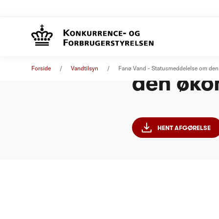
Fanø Va
Afgørelse
27. september 2024
Forside
Vandtilsyn
Fanø Vand - Statusmeddelelse om de
den øko
Nummer
HENT AFGØRELSE