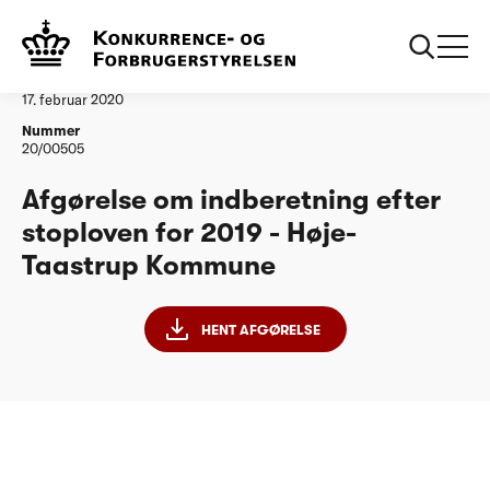
...
Vandtilsyn
Høje-Taastrup Kommune - stoploven 2010
Afgørelse
17. februar 2020
Nummer
20/00505
Afgørelse om indberetning efter
stoploven for 2019 - Høje-
Taastrup Kommune
HENT AFGØRELSE