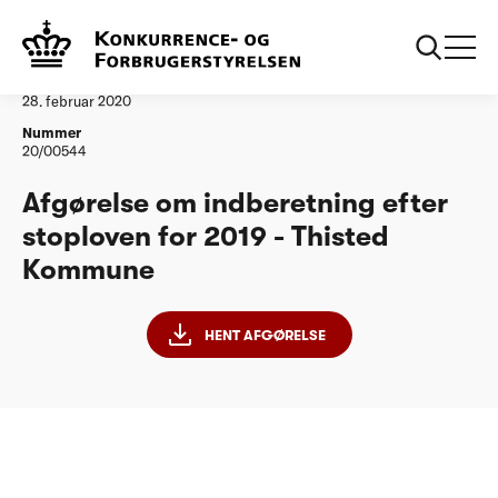
...
Vandtilsyn
Thisted Kommune - stoploven 2019
Afgørelse
28. februar 2020
Nummer
20/00544
Afgørelse om indberetning efter
stoploven for 2019 - Thisted
Kommune
HENT AFGØRELSE