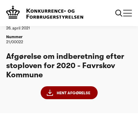
...
Vandtilsyn
Favrskov Kommune
Afgørelse
26. april 2021
Nummer
21/00022
Afgørelse om indberetning efter
stoploven for 2020 - Favrskov
Kommune
HENT AFGØRELSE