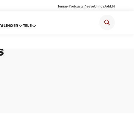
Temaer
Podcasts
Presse
Om os
Job
EN
TALINGER
TELE
ter
s