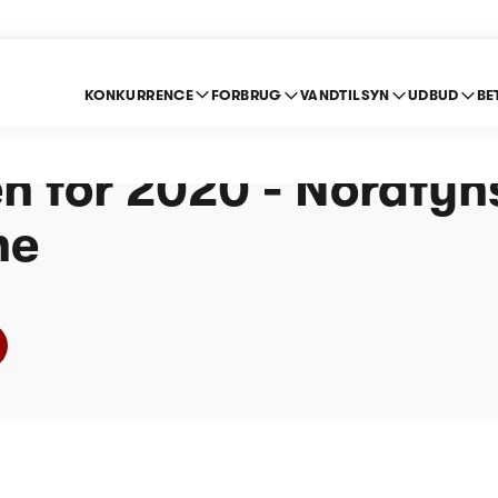
KONKURRENCE
FORBRUG
VANDTILSYN
UDBUD
BE
e om indberetning ef
n for 2020 - Nordfyn
ne