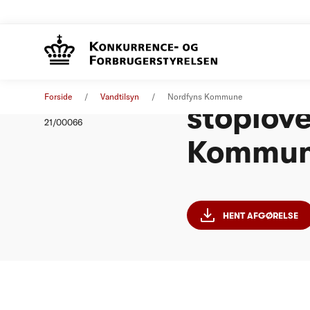
Afgørels
Afgørelse
22. april 2021
Forside
Vandtilsyn
Nordfyns Kommune
stoplove
Nummer
21/00066
Kommu
HENT AFGØRELSE