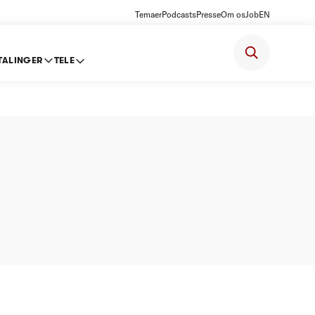
Temaer
Podcasts
Presse
Om os
Job
EN
TALINGER
TELE
ter