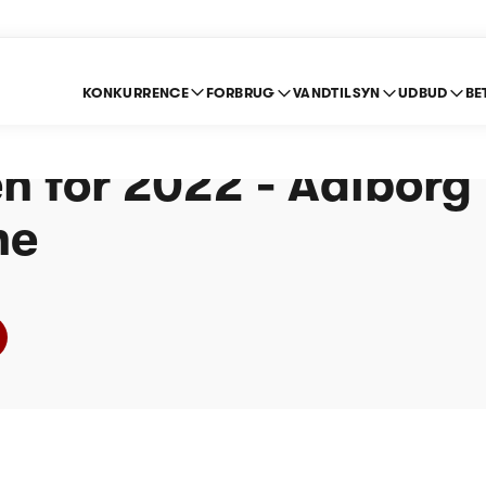
KONKURRENCE
FORBRUG
VANDTILSYN
UDBUD
BE
e om indberetning ef
n for 2022 - Aalborg
ne