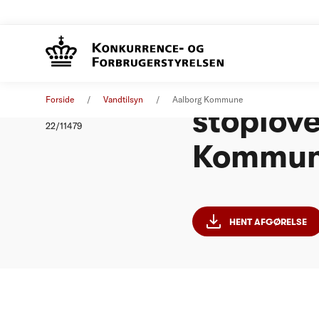
Afgørels
Afgørelse
24. marts 2023
Forside
Vandtilsyn
Aalborg Kommune
stoplove
Nummer
22/11479
Kommu
HENT AFGØRELSE