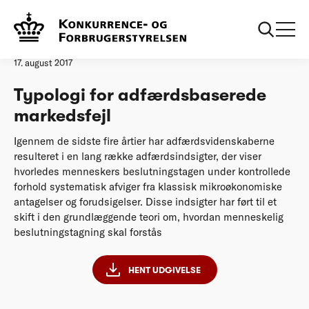
Forside
Typologi for adfærdsbaserede markedsfejl
Analyse
17. august 2017
Typologi for adfærdsbaserede
markedsfejl
Igennem de sidste fire årtier har adfærdsvidenskaberne
resulteret i en lang række adfærdsindsigter, der viser
hvorledes menneskers beslutningstagen under kontrollede
forhold systematisk afviger fra klassisk mikroøkonomiske
antagelser og forudsigelser. Disse indsigter har ført til et
skift i den grundlæggende teori om, hvordan menneskelig
beslutningstagning skal forstås
HENT UDGIVELSE