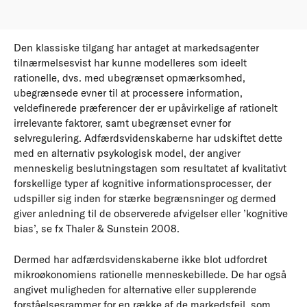
Den klassiske tilgang har antaget at markedsagenter
tilnærmelsesvist har kunne modelleres som ideelt
rationelle, dvs. med ubegrænset opmærksomhed,
ubegrænsede evner til at processere information,
veldefinerede præferencer der er upåvirkelige af rationelt
irrelevante faktorer, samt ubegrænset evner for
selvregulering. Adfærdsvidenskaberne har udskiftet dette
med en alternativ psykologisk model, der angiver
menneskelig beslutningstagen som resultatet af kvalitativt
forskellige typer af kognitive informationsprocesser, der
udspiller sig inden for stærke begrænsninger og dermed
giver anledning til de observerede afvigelser eller ’kognitive
bias’, se fx Thaler & Sunstein 2008.
Dermed har adfærdsvidenskaberne ikke blot udfordret
mikroøkonomiens rationelle menneskebillede. De har også
angivet muligheden for alternative eller supplerende
forståelsesrammer for en række af de markedsfejl, som