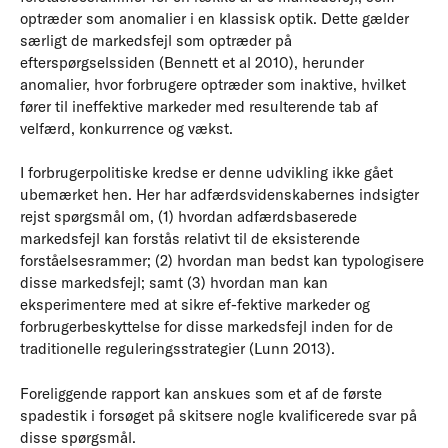
optræder som anomalier i en klassisk optik. Dette gælder
særligt de markedsfejl som optræder på
efterspørgselssiden (Bennett et al 2010), herunder
anomalier, hvor forbrugere optræder som inaktive, hvilket
fører til ineffektive markeder med resulterende tab af
velfærd, konkurrence og vækst.
I forbrugerpolitiske kredse er denne udvikling ikke gået
ubemærket hen. Her har adfærdsvidenskabernes indsigter
rejst spørgsmål om, (1) hvordan adfærdsbaserede
markedsfejl kan forstås relativt til de eksisterende
forståelsesrammer; (2) hvordan man bedst kan typologisere
disse markedsfejl; samt (3) hvordan man kan
eksperimentere med at sikre ef-fektive markeder og
forbrugerbeskyttelse for disse markedsfejl inden for de
traditionelle reguleringsstrategier (Lunn 2013).
Foreliggende rapport kan anskues som et af de første
spadestik i forsøget på skitsere nogle kvalificerede svar på
disse spørgsmål.