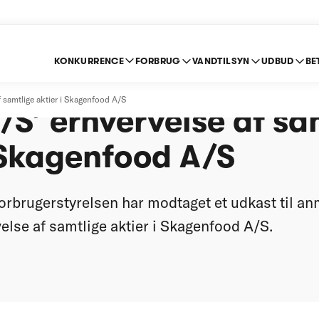
KONKURRENCE
FORBRUG
VANDTILSYN
UDBUD
BE
t anmeldelse af Sall
f samtlige aktier i Skagenfood A/S
S’ erhvervelse af sa
 Skagenfood A/S
rbrugerstyrelsen har modtaget et udkast til anm
else af samtlige aktier i Skagenfood A/S.