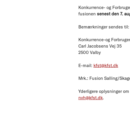
Konkurrence- og Forbruger
fusionen
senest den 7. au
Bemærkninger sendes til:
Konkurrence-og Forbruger
Carl Jacobsens Vej 35
2500 Valby
E-mail:
kfst@kfst.dk
Mrk.: Fusion Salling/Skag
Yderligere oplysninger om 
nvh@kfst.dk
.