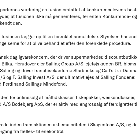
 parternes vurdering en fusion omfattet af konkurrencelovens be
tyder, at fusionen ikke må gennemføres, før enten Konkurrence- og
kendt den.
fusionen lægger op til en forenklet anmeldelse. Styrelsen har endnu 
gelserne for at blive behandlet efter den forenklede procedure.
ansk dagligvarekoncern, der driver supermarkeder, discountbutik
g Bilka. Herudover ejer Salling Group A/S lejetøjskæden BR, bloms
lling og driver franchisekæderne Starbucks og Carl’s Jr. i Danma
 A/S og F. Salling Invest A/S, der ultimativt ejes af Salling Fond
 Ferdinand Sallings Mindefond.
den for onlinesalg af måltidskasser, fiskepakker, weekendkasser, s
 A/S Bodebjerg ApS, der er aktiv med engrossalg af færdigretter ti
rede inden transaktionen aktiemajoriteten i Skagenfood A/S, og de
rgang fra fælles- til enekontrol.