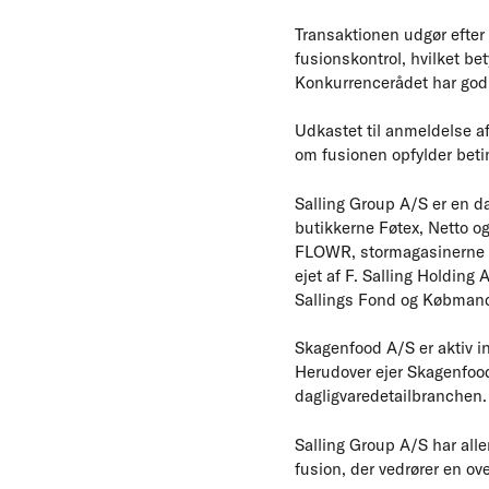
Transaktionen udgør efter
fusionskontrol, hvilket be
Konkurrencerådet har god
Udkastet til anmeldelse af 
om fusionen opfylder betin
Salling Group A/S er en d
butikkerne Føtex, Netto o
FLOWR, stormagasinerne Sa
ejet af F. Salling Holding
Sallings Fond og Købmand
Skagenfood A/S er aktiv in
Herudover ejer Skagenfood
dagligvaredetailbranchen.
Salling Group A/S har alle
fusion, der vedrører en ove