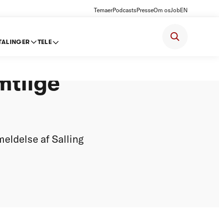
Temaer
Podcasts
Presse
Om os
Job
EN
TALINGER
TELE
ing
mtlige
eldelse af Salling