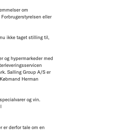
stemmelser om
 Forbrugerstyrelsen eller
ikke taget stilling til,
ker og hypermarkeder med
terleveringsservicen
rk. Salling Group A/S er
ene: Købmand Herman
pecialvarer og vin.
l
r er derfor tale om en