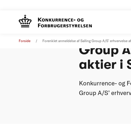
Forenkle
Øvrige nyheder
29. juli 2024
Forside
Forenklet anmeldelse af Salling Group A/S’ erhvervelse a
Group A/
aktier i
Konkurrence- og Fo
Group A/S’ erhverv