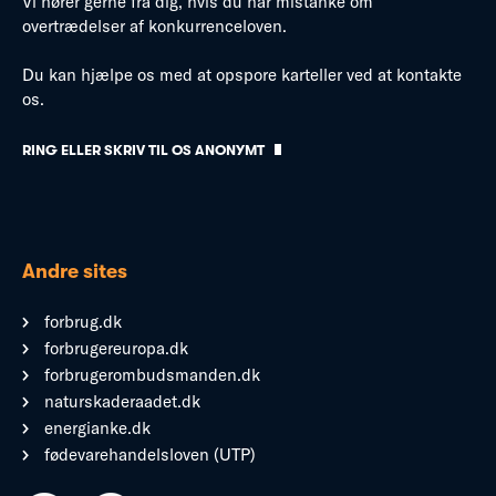
Vi hører gerne fra dig, hvis du har mistanke om
overtrædelser af konkurrenceloven.
Du kan hjælpe os med at opspore karteller ved at kontakte
os.
RING ELLER SKRIV TIL OS ANONYMT
Andre sites
forbrug.dk
forbrugereuropa.dk
forbrugerombudsmanden.dk
naturskaderaadet.dk
energianke.dk
fødevarehandelsloven (UTP)