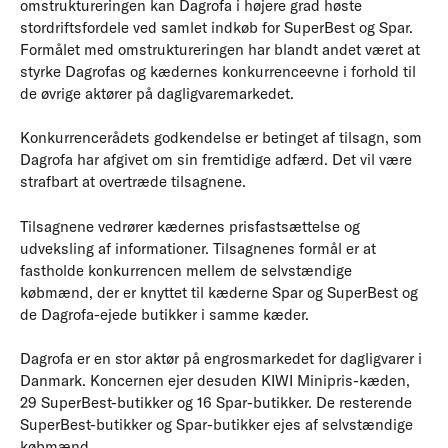
omstruktureringen kan Dagrofa i højere grad høste
stordriftsfordele ved samlet indkøb for SuperBest og Spar.
Formålet med omstruktureringen har blandt andet været at
styrke Dagrofas og kædernes konkurrenceevne i forhold til
de øvrige aktører på dagligvaremarkedet.
Konkurrencerådets godkendelse er betinget af tilsagn, som
Dagrofa har afgivet om sin fremtidige adfærd. Det vil være
strafbart at overtræde tilsagnene.
Tilsagnene vedrører kædernes prisfastsættelse og
udveksling af informationer. Tilsagnenes formål er at
fastholde konkurrencen mellem de selvstændige
købmænd, der er knyttet til kæderne Spar og SuperBest og
de Dagrofa-ejede butikker i samme kæder.
Dagrofa er en stor aktør på engrosmarkedet for dagligvarer i
Danmark. Koncernen ejer desuden KIWI Minipris-kæden,
29 SuperBest-butikker og 16 Spar-butikker. De resterende
SuperBest-butikker og Spar-butikker ejes af selvstændige
købmænd.