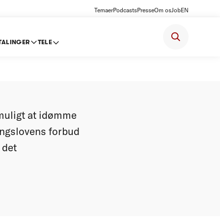
Temaer
Podcasts
Presse
Om os
Job
EN
TALINGER
TELE
r grov
 muligt at idømme
ingslovens forbud
 det