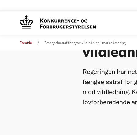
Lovforsl
Pressemeddelelse
29. marts 2023
Forside
Fængselsstraf for grov vildledning i markedsføring
vildledn
Regeringen har net
fængselsstraf for 
mod vildledning. K
lovforberedende ar