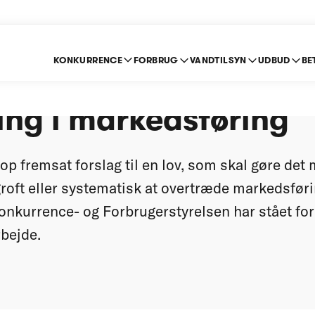
KONKURRENCE
FORBRUG
VANDTILSYN
UDBUD
BE
ag: Fængselsstraf fo
ing i markedsføring
op fremsat forslag til en lov, som skal gøre det
groft eller systematisk at overtræde markedsfør
onkurrence- og Forbrugerstyrelsen har stået for
bejde.