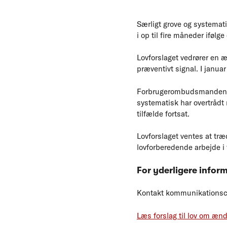
Særligt grove og systemat
i op til fire måneder ifølg
Lovforslaget vedrører en 
præventivt signal. I janu
Forbrugerombudsmanden, d
systematisk har overtrådt 
tilfælde fortsat.
Lovforslaget ventes at træ
lovforberedende arbejde i 
For yderligere infor
Kontakt kommunikationsche
Læs forslag til lov om ænd