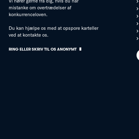
Vi hører gerne fra dig, hvis du har
mistanke om overtrædelser af
konkurrenceloven.
Du kan hjælpe os med at opspore karteller
ved at kontakte os.
RING ELLER SKRIV TIL OS ANONYMT