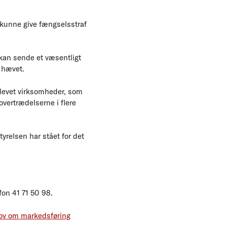
 kunne give fængselsstraf
 kan sende et væsentligt
 hævet.
levet virksomheder, som
overtrædelserne i flere
tyrelsen har stået for det
on 41 71 50 98.
 lov om markedsføring