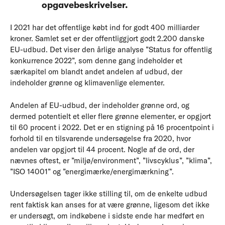
opgavebeskrivelser.
I 2021 har det offentlige købt ind for godt 400 milliarder
kroner. Samlet set er der offentliggjort godt 2.200 danske
EU-udbud. Det viser den årlige analyse ”Status for offentlig
konkurrence 2022”, som denne gang indeholder et
særkapitel om blandt andet andelen af udbud, der
indeholder grønne og klimavenlige elementer.
Andelen af EU-udbud, der indeholder grønne ord, og
dermed potentielt et eller flere grønne elementer, er opgjort
til 60 procent i 2022. Det er en stigning på 16 procentpoint i
forhold til en tilsvarende undersøgelse fra 2020, hvor
andelen var opgjort til 44 procent. Nogle af de ord, der
nævnes oftest, er ”miljø/environment”, ”livscyklus”, ”klima”,
”ISO 14001” og ”energimærke/energimærkning”.
Undersøgelsen tager ikke stilling til, om de enkelte udbud
rent faktisk kan anses for at være grønne, ligesom det ikke
er undersøgt, om indkøbene i sidste ende har medført en