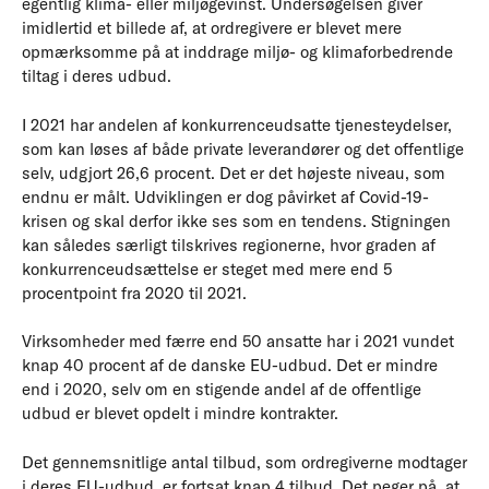
egentlig klima- eller miljøgevinst. Undersøgelsen giver
imidlertid et billede af, at ordregivere er blevet mere
opmærksomme på at inddrage miljø- og klimaforbedrende
tiltag i deres udbud.
I 2021 har andelen af konkurrenceudsatte tjenesteydelser,
som kan løses af både private leverandører og det offentlige
selv, udgjort 26,6 procent. Det er det højeste niveau, som
endnu er målt. Udviklingen er dog påvirket af Covid-19-
krisen og skal derfor ikke ses som en tendens. Stigningen
kan således særligt tilskrives regionerne, hvor graden af
konkurrenceudsættelse er steget med mere end 5
procentpoint fra 2020 til 2021.
Virksomheder med færre end 50 ansatte har i 2021 vundet
knap 40 procent af de danske EU-udbud. Det er mindre
end i 2020, selv om en stigende andel af de offentlige
udbud er blevet opdelt i mindre kontrakter.
Det gennemsnitlige antal tilbud, som ordregiverne modtager
i deres EU-udbud, er fortsat knap 4 tilbud. Det peger på, at