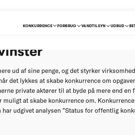
KONKURRENCE
FORBRUG
VANDTILSYN
UDBUD
BE
ence om offentlige o
vinster
 mere ud af sine penge, og det styrker virksomhe
år det lykkes at skabe konkurrence om opgaver
rne private aktører til at byde på mere end en f
r muligt at skabe konkurrence om. Konkurrence
 har udgivet analysen ”Status for offentlig kon