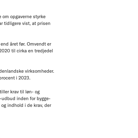
ce om opgaverne styrke
tidligere vist, at prisen
 end året før. Omvendt er
2020 til cirka en tredjedel
 udenlandske virksomheder.
 procent i 2023.
ler krav til løn- og
EU-udbud inden for bygge-
og indhold i de krav, der