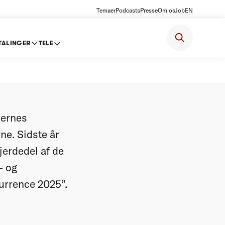
Temaer
Podcasts
Presse
Om os
Job
EN
TALINGER
TELE
pgaver
dernes
ne. Sidste år
jerdedel af de
- og
kurrence 2025”.