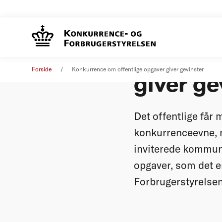
Konkurr
Pressemeddelelse
18. december 2025
Forside
Konkurrence om offentlige opgaver giver gevinster
giver ge
Det offentlige får
konkurrenceevne, n
inviterede kommune
opgaver, som det e
Forbrugerstyrelsen