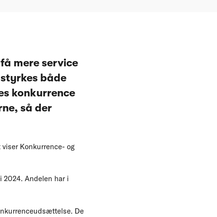
 få mere service
 styrkes både
bes konkurrence
ne, så der
et viser Konkurrence- og
 i 2024. Andelen har i
konkurrenceudsættelse. De