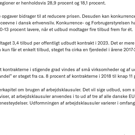
 regioner er henholdsvis 28,9 procent og 18,1 procent.
 opgaver bidrager til at reducere prisen. Desuden kan konkurren
ceevne i dansk erhvervsliv. Konkurrence- og Forbrugerstyrelsen har 
0-13 procent lavere, når et udbud modtager fire tilbud frem for ét.
aget 3,4 tilbud per offentligt udbudt kontrakt i 2023. Det er mere
kun får et enkelt tilbud, steget fra cirka en fjerdedel i årene 2017-
, at kontrakterne i stigende grad vindes af små virksomheder og af
el” er steget fra ca. 8 procent af kontrakterne i 2018 til knap 11
kapitel om brugen af arbejdsklausuler. Det vil sige udbud, som stil
viser, at arbejdsklausuler anvendes i to ud af tre af alle danske 
nesteydelser. Udformningen af arbejdsklausuler varierer i omfang 