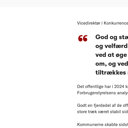
Vicedirektør i Konkurrence
God og stær
og velfærd
ved at øge
om, og ved
tiltrækkes
Det offentlige har i 2024 
Forbrugerstyrelsens analys
Godt en fjerdedel af de of
store træk været stabil si
Kommunerne skabte sidste 