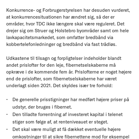
Konkurrence- og Forbrugerstyrelsen har desuden vurderet,
at konkurrencesituationen har ændret sig, så der er
områder, hvor TDC ikke længere skal være reguleret. Det
drejer sig om Struer og Holstebro byområder samt om hele
lavkapacitetsmarkedet, som omfatter bredbånd via
kobbertelefonledninger og bredbånd via fast trådløs.
Udkastene til tilsagn og forpligtelser indeholder blandt
andet prislofter for den leje, fibernetselskaberne må
opkræve i de kommende fem år. Prislofterne er noget højere
end de prislofter, som fibernetselskaberne har været
underlagt siden 2021. Det skyldes især tre forhold:
De generelle prisstigninger har medført højere priser på
udstyr, der bruges i fibernet.
Den tilladte forrentning af investeret kapital i telenet
stiger som følge af, at renteniveauet er steget.
Det skal være muligt at få dækket eventuelle højere
omkostninger til at sikre fibernettene mod for eksempel