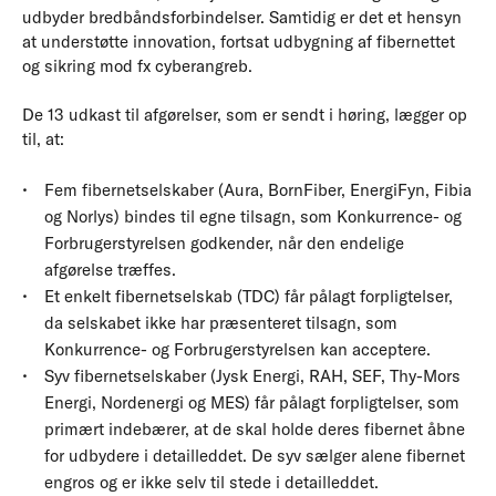
udbyder bredbåndsforbindelser. Samtidig er det et hensyn
at understøtte innovation, fortsat udbygning af fibernettet
og sikring mod fx cyberangreb.
De 13 udkast til afgørelser, som er sendt i høring, lægger op
til, at:
Fem fibernetselskaber (Aura, BornFiber, EnergiFyn, Fibia
og Norlys) bindes til egne tilsagn, som Konkurrence- og
Forbrugerstyrelsen godkender, når den endelige
afgørelse træffes.
Et enkelt fibernetselskab (TDC) får pålagt forpligtelser,
da selskabet ikke har præsenteret tilsagn, som
Konkurrence- og Forbrugerstyrelsen kan acceptere.
Syv fibernetselskaber (Jysk Energi, RAH, SEF, Thy-Mors
Energi, Nordenergi og MES) får pålagt forpligtelser, som
primært indebærer, at de skal holde deres fibernet åbne
for udbydere i detailleddet. De syv sælger alene fibernet
engros og er ikke selv til stede i detailleddet.