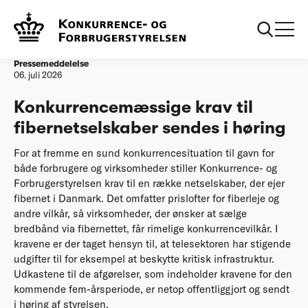
Forside
Konkurrencemæssige krav til fibernetselskaber sendes i
høring
Pressemeddelelse
06. juli 2026
Konkurrencemæssige krav til
fibernetselskaber sendes i høring
For at fremme en sund konkurrencesituation til gavn for
både forbrugere og virksomheder stiller Konkurrence- og
Forbrugerstyrelsen krav til en række netselskaber, der ejer
fibernet i Danmark. Det omfatter prislofter for fiberleje og
andre vilkår, så virksomheder, der ønsker at sælge
bredbånd via fibernettet, får rimelige konkurrencevilkår. I
kravene er der taget hensyn til, at telesektoren har stigende
udgifter til for eksempel at beskytte kritisk infrastruktur.
Udkastene til de afgørelser, som indeholder kravene for den
kommende fem-årsperiode, er netop offentliggjort og sendt
i høring af styrelsen.