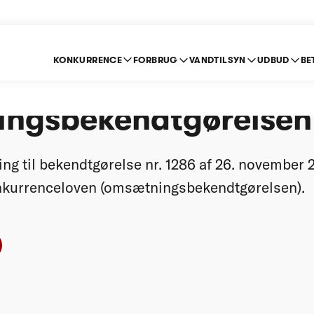
KONKURRENCE
FORBRUG
VANDTILSYN
UDBUD
BE
ing om
ngsbekendtgørelsen
ning til bekendtgørelse nr. 1286 af 26. november
nkurrenceloven (omsætningsbekendtgørelsen).