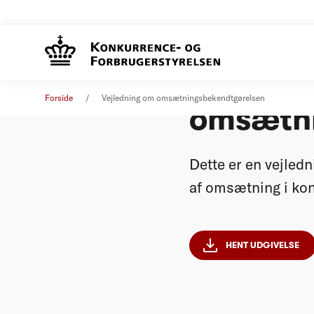
Vejledn
Vejledning
21. juni 2023
Forside
Vejledning om omsætningsbekendtgørelsen
omsætni
Dette er en vejled
af omsætning i ko
HENT UDGIVELSE