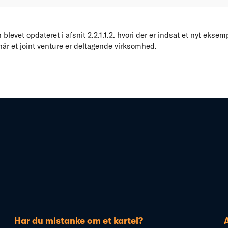
blevet opdateret i afsnit 2.2.1.1.2. hvori der er indsat et nyt eksemp
år et joint venture er deltagende virksomhed.
Har du mistanke om et kartel?