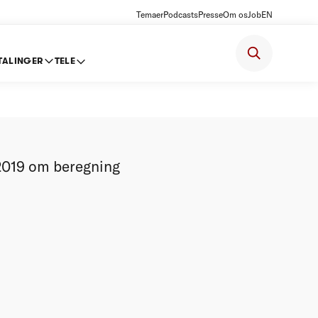
Temaer
Podcasts
Presse
Om os
Job
EN
TALINGER
TELE
 2019 om beregning