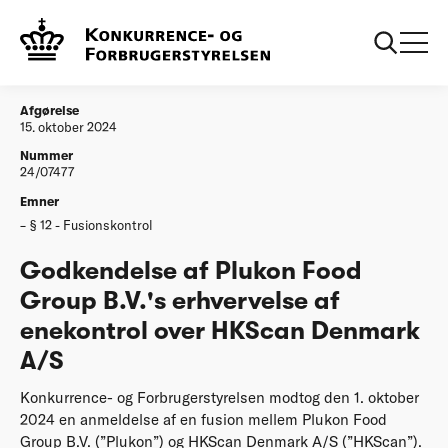
...
Afgørelser
20241015 Godkendelse af Plukon Food Group
B.V.'s erhvervelse af enekontrol over HKScan
Denmark AS
Afgørelse
15. oktober 2024
Nummer
24/07477
Emner
§ 12 - Fusionskontrol
Godkendelse af Plukon Food
Group B.V.'s erhvervelse af
enekontrol over HKScan Denmark
A/S
Konkurrence- og Forbrugerstyrelsen modtog den 1. oktober
2024 en anmeldelse af en fusion mellem Plukon Food
Group B.V. (”Plukon”) og HKScan Denmark A/S (”HKScan”).