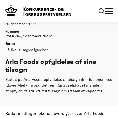
...
Afgørelser
Arla Foods opfyldelse af sine tilsagn
Afgørelse
20. december 2000
Nummer
2:809-360, jf/fødevarer-finans
Emner
§ 16 a - tilsagnsafgørelser
Arla Foods opfyldelse af sine
tilsagn
Status på Arla Foods opfyldelse af tilsagn ifm. fusioner med
Kløver Mælk, hvoraf det fremgår at selskabet mangler
at opfylde et strukturelt tilsagn om frasalg af kapacitet.
Rådet modtager løbende oversigter over Arla Foods