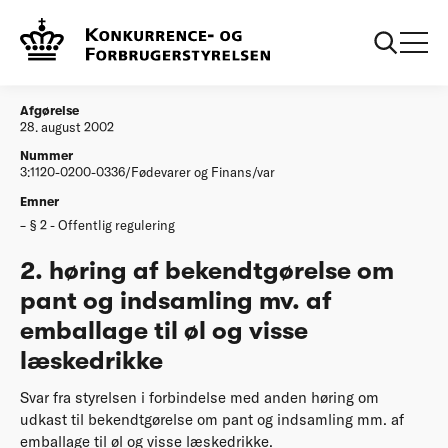
...
Afgørelser
2 hoering af bekendtgoerelse om pant og
indsamling mv af emballage til oel og visse
laeskedrikke
Afgørelse
28. august 2002
Nummer
3:1120-0200-0336/Fødevarer og Finans/var
Emner
§ 2 - Offentlig regulering
2. høring af bekendtgørelse om
pant og indsamling mv. af
emballage til øl og visse
læskedrikke
Svar fra styrelsen i forbindelse med anden høring om
udkast til bekendtgørelse om pant og indsamling mm. af
emballage til øl og visse læskedrikke.