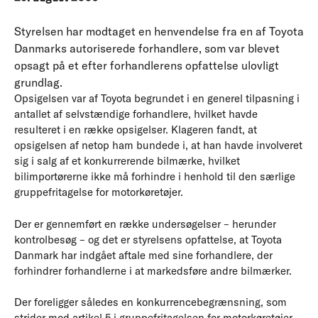
Styrelsen har modtaget en henvendelse fra en af Toyota
Danmarks autoriserede forhandlere, som var blevet
opsagt på et efter forhandlerens opfattelse ulovligt
grundlag.
Opsigelsen var af Toyota begrundet i en generel tilpasning i
antallet af selvstændige forhandlere, hvilket havde
resulteret i en række opsigelser. Klageren fandt, at
opsigelsen af netop ham bundede i, at han havde involveret
sig i salg af et konkurrerende bilmærke, hvilket
bilimportørerne ikke må forhindre i henhold til den særlige
gruppefritagelse for motorkøretøjer.
Der er gennemført en række undersøgelser – herunder
kontrolbesøg – og det er styrelsens opfattelse, at Toyota
Danmark har indgået aftale med sine forhandlere, der
forhindrer forhandlerne i at markedsføre andre bilmærker.
Der foreligger således en konkurrencebegrænsning, som
strider mod artikel 5 i gruppefritagelsen for motorkøretøjer