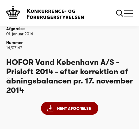
...
Vandtilsyn
HOFOR Vand Koebenhavn AS efter korrektion af
aabningsbalance pr 171114
Afgørelse
01. januar 2014
Nummer
14/07147
HOFOR Vand København A/S -
Prisloft 2014 - efter korrektion af
åbningsbalancen pr. 17. november
2014
HENT AFGØRELSE