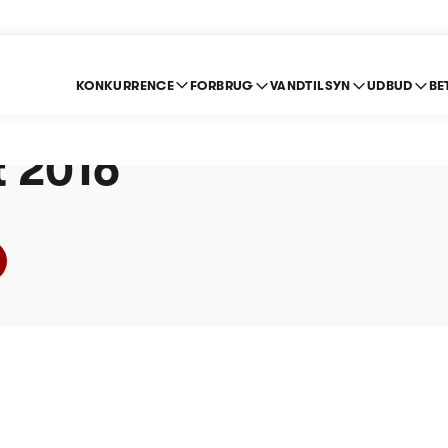
KONKURRENCE
FORBRUG
VANDTILSYN
UDBUD
BE
 Spildevand A/S (Spi
ft 2016