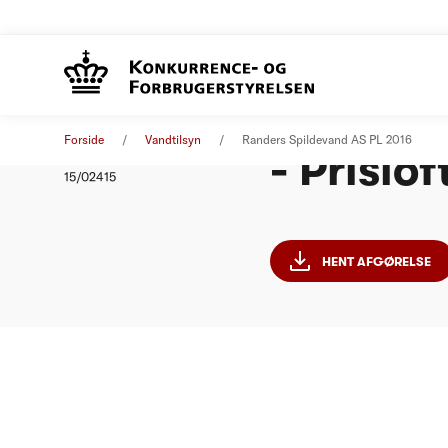
Randers
Afgørelse
01. januar 2016
Forside
Vandtilsyn
Randers Spildevand AS PL 2016
- Prislo
Nummer
15/02415
HENT AFGØRELSE