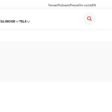
Temaer
Podcasts
Presse
Om os
Job
EN
TALINGER
TELE
ldevand)