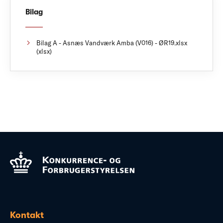
Bilag
Bilag A - Asnæs Vandværk Amba (V016) - ØR19.xlsx
(xlsx)
Kontakt