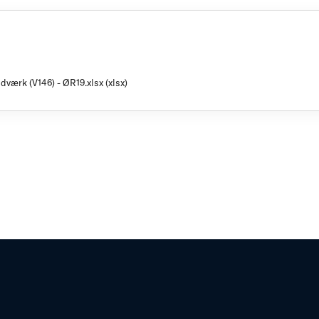
dværk (V146) - ØR19.xlsx (xlsx)