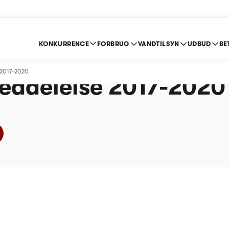
KONKURRENCE
FORBRUG
VANDTILSYN
UDBUD
BE
 Vandværk -
 2017-2020
eddelelse 2017-2020