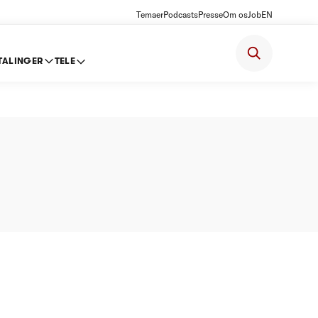
Temaer
Podcasts
Presse
Om os
Job
EN
TALINGER
TELE