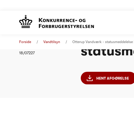
Otterup
Afgørelse
21. august 2018
Forside
Vandtilsyn
Otterup Vandværk - statusmeddelelse
statusm
Nummer
18/07227
HENT AFGØRELSE