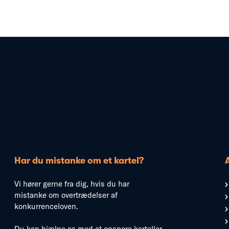
Har du mistanke om et kartel?
Vi hører gerne fra dig, hvis du har
mistanke om overtrædelser af
konkurrenceloven.
Du kan hjælpe os med at opspore karteller