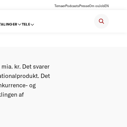
Temaer
Podcasts
Presse
Om os
Job
EN
TALINGER
TELE
nce
 mia. kr. Det svarer
nationalprodukt. Det
onkurrence- og
klingen af