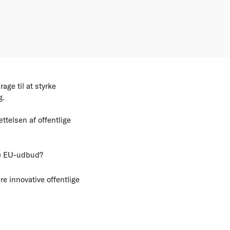
age til at styrke
g.
ttelsen af offentlige
ke EU-udbud?
e innovative offentlige