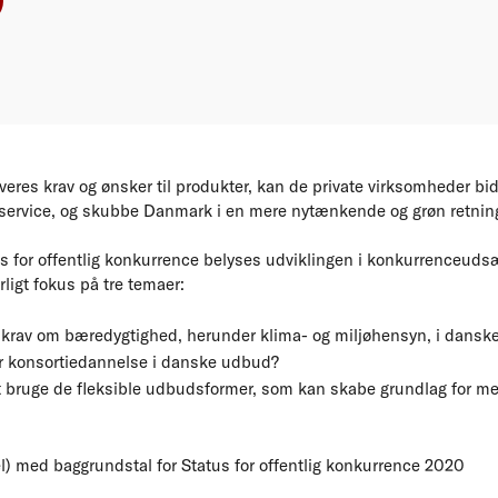
eres krav og ønsker til produkter, kan de private virksomheder bidr
ge service, og skubbe Danmark i en mere nytænkende og grøn retnin
us for offentlig konkurrence belyses udviklingen i konkurrenceudsæ
ligt fokus på tre temaer:
r krav om bæredygtighed, herunder klima- og miljøhensyn, i dans
ler konsortiedannelse i danske udbud?
 bruge de fleksible udbudsformer, som kan skabe grundlag for mer
l) med baggrundstal for Status for offentlig konkurrence 2020