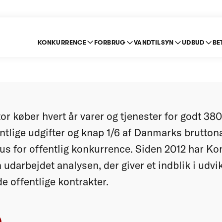
KONKURRENCE
FORBRUG
VANDTILSYN
UDBUD
BE
or offentlig konkurre
or køber hvert år varer og tjenester for godt 380
ffentlige udgifter og knap 1/6 af Danmarks brutto
atus for offentlig konkurrence. Siden 2012 har K
udarbejdet analysen, der giver et indblik i udvi
 offentlige kontrakter.