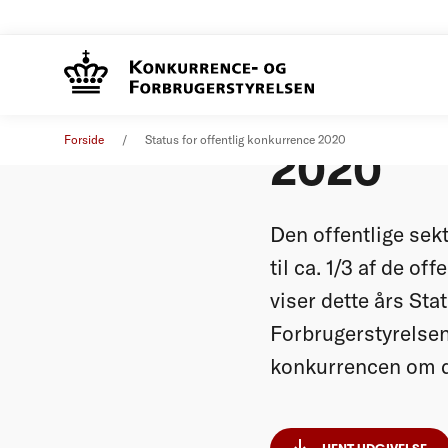
Status f
Analyse
12. januar 2021
Forside
Status for offentlig konkurrence 2020
2020
Den offentlige sekt
til ca. 1/3 af de o
viser dette års St
Forbrugerstyrelsen 
konkurrencen om de