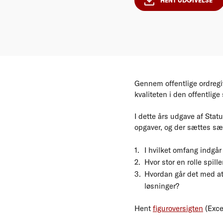
HENT UDGIVELSE
Gennem offentlige ordregiv
kvaliteten i den offentli
I dette års udgave af Stat
opgaver, og der sættes sær
I hvilket omfang indgå
Hvor stor en rolle spil
Hvordan går det med at
løsninger?
Hent
figuroversigten
(Exce