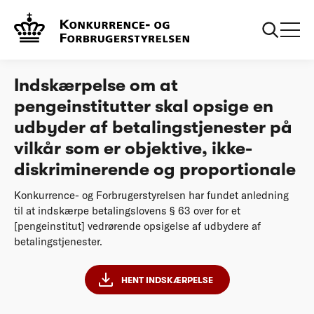
...
Afgørelser
Indskærpelse om at pengeinstitutter skal opsige
en udbyder af betalingstjenester
Indskærpelse om at
pengeinstitutter skal opsige en
udbyder af betalingstjenester på
vilkår som er objektive, ikke-
diskriminerende og proportionale
Konkurrence- og Forbrugerstyrelsen har fundet anledning
til at indskærpe betalingslovens § 63 over for et
[pengeinstitut] vedrørende opsigelse af udbydere af
betalingstjenester.
HENT INDSKÆRPELSE