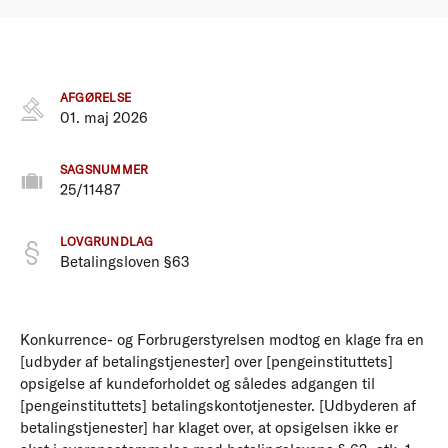
AFGØRELSE
01. maj 2026
SAGSNUMMER
25/11487
LOVGRUNDLAG
Betalingsloven §63
Konkurrence- og Forbrugerstyrelsen modtog en klage fra en
[udbyder af betalingstjenester] over [pengeinstituttets]
opsigelse af kundeforholdet og således adgangen til
[pengeinstituttets] betalingskontotjenester. [Udbyderen af
betalingstjenester] har klaget over, at opsigelsen ikke er