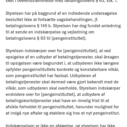
sket i overensstemmelse med betalingslovens § 63, stk. 1.
Styrelsen har på baggrund af en indledende undersøgelse
besluttet ikke at fortsætte sagsbehandlingen, jf.
betalingslovens § 145 b. Styrelsen har dog fundet anledning
til at sende en indskærpelse og vejledning om
betalingslovens § 63 til [pengeinstituttet].
Styrelsen indskærper over for [pengeinstituttet], at ved
opsigelse af en udbyder af betalingstjenester, skal årsagen
til opsigelsen være begrundet i, at udbyderen ikke længere
opfylder pengeinstituttets konkrete og konstaterbare vilkår,
som pengeinstituttet har fastsat. Udbyderen af
betalingstjenester skal dermed være gjort bekendt med de
vilkår, som udbyderen skal overholde. Styrelsen indskærper
endvidere over for [pengeinstituttet], at udbydere af
betalingskontotjenester skal have en rimelig frist til at
afvikle forholdet til pengeinstituttet, herunder mulighed for
at indgå nye aftaler og etablere sig hos et nyt pengeinstitut.
Indskærpelsen er ikke en afgørelse, og styrelsen har ikke