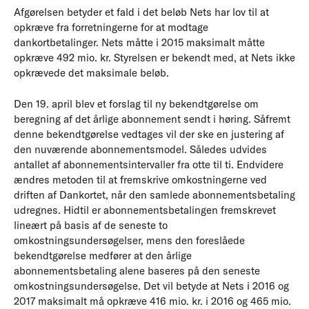
Afgørelsen betyder et fald i det beløb Nets har lov til at
opkræve fra forretningerne for at modtage
dankortbetalinger. Nets måtte i 2015 maksimalt måtte
opkræve 492 mio. kr. Styrelsen er bekendt med, at Nets ikke
opkrævede det maksimale beløb.
Den 19. april blev et forslag til ny bekendtgørelse om
beregning af det årlige abonnement sendt i høring. Såfremt
denne bekendtgørelse vedtages vil der ske en justering af
den nuværende abonnementsmodel. Således udvides
antallet af abonnementsintervaller fra otte til ti. Endvidere
ændres metoden til at fremskrive omkostningerne ved
driften af Dankortet, når den samlede abonnementsbetaling
udregnes. Hidtil er abonnementsbetalingen fremskrevet
lineært på basis af de seneste to
omkostningsundersøgelser, mens den foreslåede
bekendtgørelse medfører at den årlige
abonnementsbetaling alene baseres på den seneste
omkostningsundersøgelse. Det vil betyde at Nets i 2016 og
2017 maksimalt må opkræve 416 mio. kr. i 2016 og 465 mio.