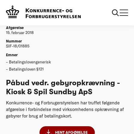
...
Afgørelser
Påbud vedr. gebyropkrævning - Kiosk & Spil
Sundby ApS
Afgørelse
15. februar 2018
Nummer
SIF-18/01885
Emner
Betalingslovengenerisk
Betalingsloven §121
Påbud vedr. gebyropkrævning -
Kiosk & Spil Sundby ApS
Konkurrence- og Forbrugerstyrelsen har truffet følgende
afgørelse i forbindelse med virksomhedens opkrævning af
gebyrer for brug af betalingskort.
HENT AFGØRELSE