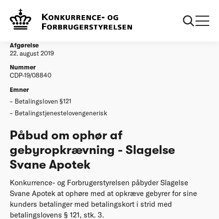
...
Afgørelser
Påbud om ophør af gebyropkrævning - Slagelse
Svane Apotek
Afgørelse
22. august 2019
Nummer
CDP-19/08840
Emner
Betalingsloven §121
Betalingstjenestelovengenerisk
Påbud om ophør af
gebyropkrævning - Slagelse
Svane Apotek
Konkurrence- og Forbrugerstyrelsen påbyder Slagelse
Svane Apotek at ophøre med at opkræve gebyrer for sine
kunders betalinger med betalingskort i strid med
betalingslovens § 121, stk. 3.